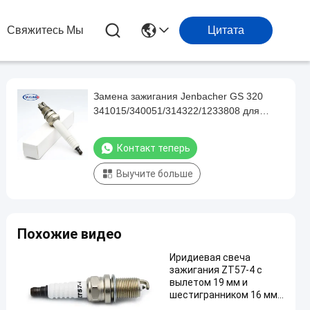
Свяжитесь Мы
Цитата
Замена зажигания Jenbacher GS 320
341015/340051/314322/1233808 для
промышленного генератора
Контакт теперь
Выучите больше
Похожие видео
Иридиевая свеча
зажигания ZT57-4 с
вылетом 19 мм и
шестигранником 16 мм
для GK3-1A GK3-3