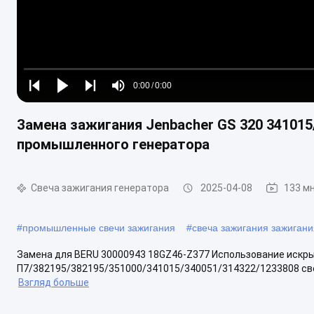
Loaded
:
0%
0:00
/
0:00
Play
Play
Play
Mute
Current
Duration
next
next
Замена зажигания Jenbacher GS 320 341015
Time
промышленного генератора
Свеча зажигания генератора
2025-04-08
133 м
#
промышленные свечи зажигания
#
свеча зажигания зажигани
Замена для BERU 30000943 18GZ46-Z377 Использование искры
П7/382195/382195/351000/341015/340051/314322/1233808 све
Взгляд больше