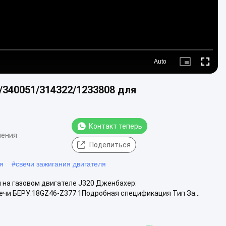
Auto
Picture-
Fullscre
in-
Picture
/340051/314322/1233808 для
Контакт теперь
нения
Поделиться
я
#
свечи зажигания двигателя
 на газовом двигателе J320 Дженбахер:
чи БЕРУ:18GZ46-Z377 1Подробная спецификация Тип За...