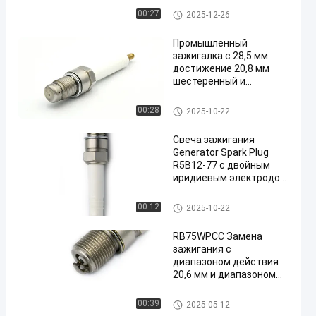
FR3KII332
Свеча зажигания генератора
00:27
2025-12-26
Промышленный
зажигалка с 28,5 мм
достижение 20,8 мм
шестеренный и
en
диапазон тепла 77 для
газовых двигателей
Свеча зажигания генератора
00:28
2025-10-22
Свеча зажигания
Generator Spark Plug
R5B12-77 с двойным
иридиевым электродом
и резистором для G3406
TBG616 V-8 QSK60 FG240
Свеча зажигания генератора
00:12
2025-10-22
W25SG
RB75WPCC Замена
зажигания с
диапазоном действия
20,6 мм и диапазоном
нагрева 77
Свеча зажигания генератора
00:39
2025-05-12