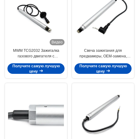
Видео
MWM TCG2032 Зажигалка
Свеча зажигания для
газового двигателя с
предкамеры, OEM-замена,
иридиевым электродом
точная посадка для 486/39,
Получите самую лучшую
Получите самую лучшую
M22x1.5 Размер нити и 38 мм
резьба M18*1.5 и вылет 28.5 мм
цену
цену