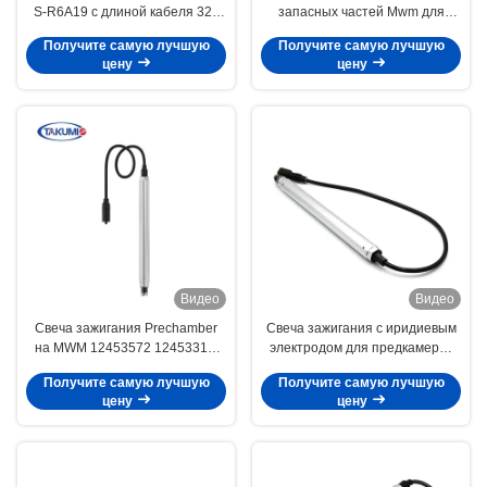
S-R6A19 с длиной кабеля 325
запасных частей Mwm для
мм и экранированной длиной
газового двигателя Tcg2020
Получите самую лучшую
Получите самую лучшую
224 мм для газогенератора
цену
цену
Видео
Видео
Свеча зажигания Prechamber
Свеча зажигания с иридиевым
на MWM 12453572 12453318,
электродом для предкамеры,
1245 3318, 1245-3318
резьба M18x1.5, гарантия 12
Получите самую лучшую
Получите самую лучшую
месяцев для двигателей MWM
цену
цену
TCG 2016 на биогазе