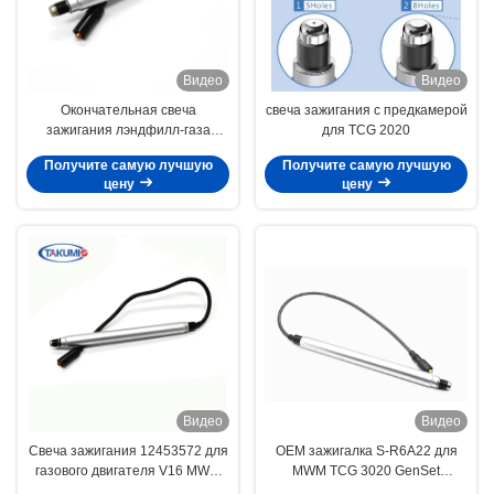
Видео
Видео
Окончательная свеча
свеча зажигания с предкамерой
зажигания лэндфилл-газа
для TCG 2020
MWM/гусеницы неподдельная
Получите самую лучшую
Получите самую лучшую
для вашего газового двигателя
цену
цену
TCG 2016 CHP
Видео
Видео
Свеча зажигания 12453572 для
OEM зажигалка S-R6A22 для
газового двигателя V16 MWM
MWM TCG 3020 GenSet
TCG 2020
Заменяет 1245-3700 1237-2401