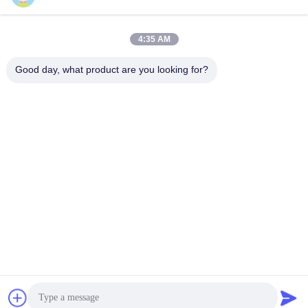
4:35 AM
Быстрый контакт
Good day, what product are you looking for?
Телефон
86-731-84830658
Электронная почта
nicholas@takumijap.com
Адрес
КОМНАТА 3,27/F., HO КОРОЛЬ КОММЕРЧЕСКИ ЦЕНТР,
УЛИЦА NO.2-16 FA YUEN, MONG KOK, KOWLOON HK
Политика уединения
|
Карта сайта
Качество Китая хорошее Свеча зажигания генератора
Поставщик. © авторского права 2017-2026 TAKUMI JAPAN
AUTO PARTS CO.,LTD. . Все права защищены.