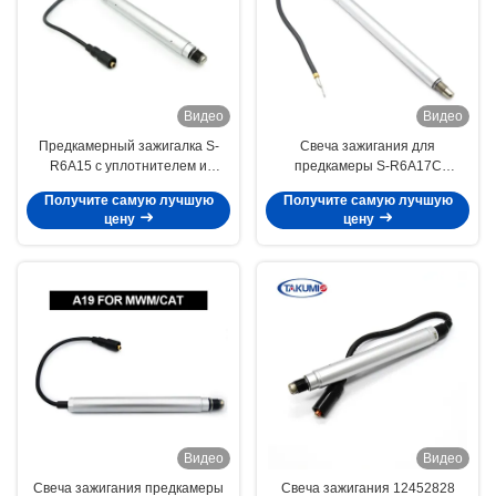
Видео
Видео
Предкамерный зажигалка S-
Свеча зажигания для
R6A15 с уплотнителем и
предкамеры S-R6A17C
длиной кабеля 310 мм для 2016
M14x1.5, вылет 19 мм, для J
Получите самую лучшую
Получите самую лучшую
года по цене производителя
цену
цену
Видео
Видео
Свеча зажигания предкамеры
Свеча зажигания 12452828