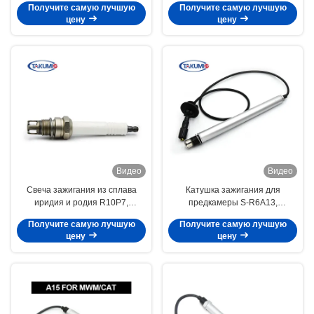
Получите самую лучшую
Получите самую лучшую
цену
цену
Видео
Видео
Свеча зажигания из сплава
Катушка зажигания для
иридия и родия R10P7,
предкамеры S-R6A13,
подходит для двигателей серий
применимая для двигателей
Получите самую лучшую
Получите самую лучшую
312, 316, 320
серии TGC 2020
цену
цену