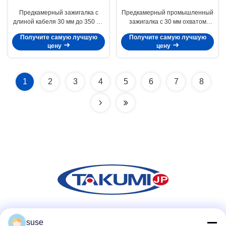
Предкамерный зажигалка с
Предкамерный промышленный
длиной кабеля 30 мм до 350 мм
зажигалка с 30 мм охватом
и длиной щита 270 мм для
прямой замены для типа 2G 64-
Получите самую лучшую
Получите самую лучшую
двигателей MAN 3268
1 ART.-NO 61014-05609 и
цену
цену
длины кабеля 350 мм
1
2
3
4
5
6
7
8
Социальные сети
suse